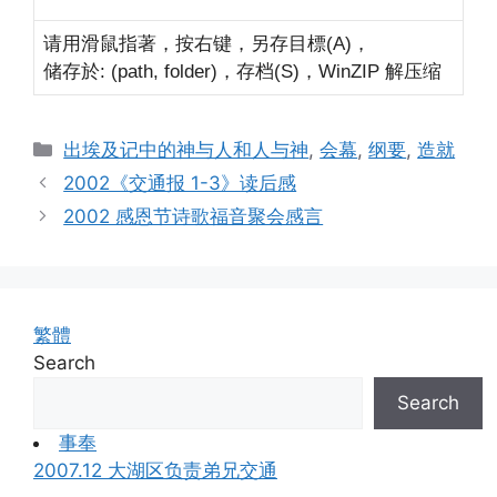
请用滑鼠指著，按右键，另存目標
，
(A)
储存於
，存档
，
解压缩
: (path, folder)
(S)
WinZIP
Categories
出埃及记中的神与人和人与神
,
会幕
,
纲要
,
造就
2002《交通报 1-3》读后感
2002 感恩节诗歌福音聚会感言
繁體
Search
Search
事奉
2007.12 大湖区负责弟兄交通