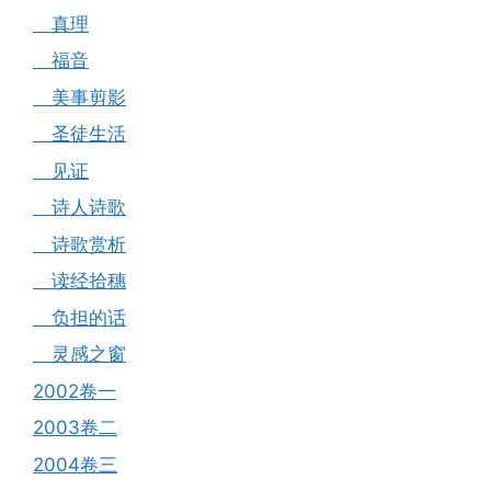
真理
福音
美事剪影
圣徒生活
见证
诗人诗歌
诗歌赏析
读经拾穗
负担的话
灵感之窗
2002卷一
2003卷二
2004卷三