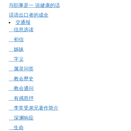
与职事是一 说健康的话
话语出口者的成全
交通报
信息选读
初信
姊妹
字义
属灵问答
教会歷史
教会通问
有感而抒
李常受弟兄著作简介
深渊响应
生命