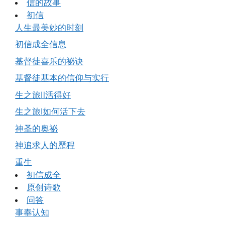
信的故事
初信
人生最美妙的时刻
初信成全信息
基督徒喜乐的祕诀
基督徒基本的信仰与实行
生之旅Ⅱ活得好
生之旅Ⅰ如何活下去
神圣的奥祕
神追求人的歷程
重生
初信成全
原创诗歌
问答
事奉认知