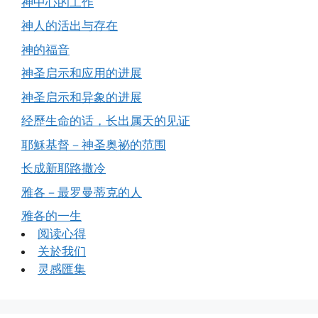
神中心的工作
神人的活出与存在
神的福音
神圣启示和应用的进展
神圣启示和异象的进展
经歷生命的话，长出属天的见证
耶穌基督－神圣奥祕的范围
长成新耶路撒冷
雅各－最罗曼蒂克的人
雅各的一生
阅读心得
关於我们
灵感匯集