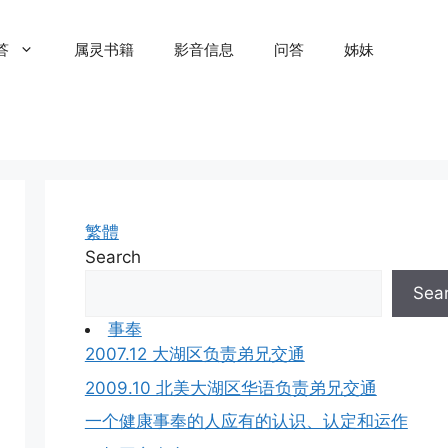
答
属灵书籍
影音信息
问答
姊妹
繁體
Search
Sea
事奉
2007.12 大湖区负责弟兄交通
2009.10 北美大湖区华语负责弟兄交通
一个健康事奉的人应有的认识、认定和运作