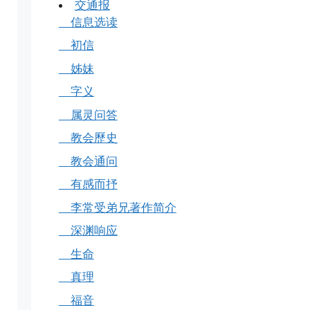
交通报
信息选读
初信
姊妹
字义
属灵问答
教会歷史
教会通问
有感而抒
李常受弟兄著作简介
深渊响应
生命
真理
福音