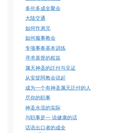
多伦多成全聚会
大陆交通
如何作弟兄
如何服事教会
专项事奉基本训练
寻求基督的权益
属天神圣的託付与见证
从安提阿教会说起
成为一个有神圣属天託付的人
尽你的职事
神圣水流的实际
与职事是一 说健康的话
话语出口者的成全