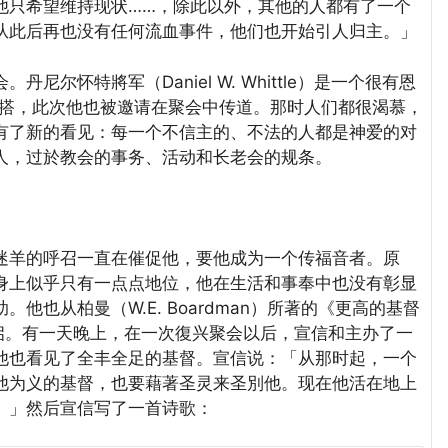
他只希望维持现状……，除此以外，其他的人都有了一个
从此后再也没有任何流血事件，他们也开始引人归主。」
怀特將军（Daniel W. Whittle）是一个很有恩
一同配搭，此次他也被邀请在聚会中传道。那时人们都很渴慕，
有了新的看见：每一个不信主的、不法的人都是神爱的对
人，过於教会的事务、活动和长老会的规条。
羊的呼召一直在催促他，要他成为一个传福音者。原
身上似乎只有一点点地位，他在生活和事奉中也没有彰显
也从柏曼（W.E. Boardman）所著的《更高的基督
e）得著许多开启。有一天晚上，在一次復兴聚会以后，宣信和主办了一
他也看见了全丰全足的基督。宣信说：「从那时起，一个
他为义的基督，也要藉著圣灵来圣別他。现在他活在地上
。」然后宣信写了一首诗歌：