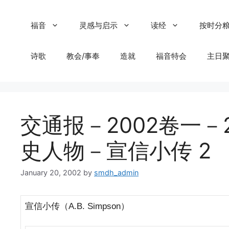
Skip
to
福音
灵感与启示
读经
按时分
content
诗歌
教会/事奉
造就
福音特会
主日
交通报－2002卷一－
史人物－宣信小传 2
January 20, 2002
by
smdh_admin
宣信小传（
）
A.B. Simpson