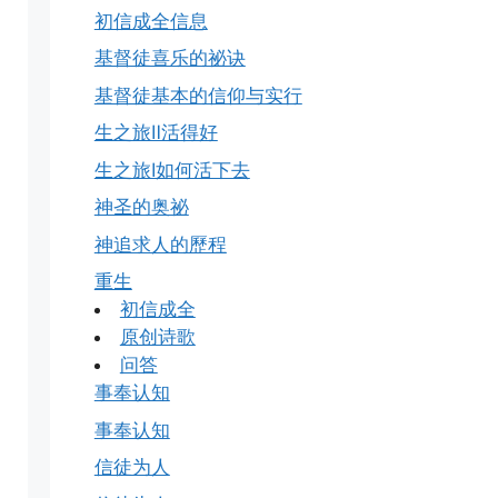
初信成全信息
基督徒喜乐的祕诀
基督徒基本的信仰与实行
生之旅Ⅱ活得好
生之旅Ⅰ如何活下去
神圣的奥祕
神追求人的歷程
重生
初信成全
原创诗歌
问答
事奉认知
事奉认知
信徒为人