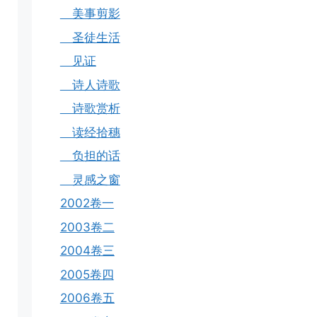
美事剪影
圣徒生活
见证
诗人诗歌
诗歌赏析
读经拾穗
负担的话
灵感之窗
2002卷一
2003卷二
2004卷三
2005卷四
2006卷五