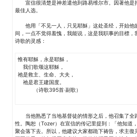
宣信很清楚是神差遣他到路易维尔市。因著他是持
最佳人选。
他用「不见一人，只见耶穌」这处圣经，开始他的
间，一点不觉得羞愧，我能说，这是我职事的目標，
诗歌的灵感：
惟有耶穌，永是耶穌，
我们歌颂这耶穌，
祂是救主、生命、大夫，
祂是君王建国度。
（诗歌395首‧副歌）
当他熟悉了当地基督徒的情形之后，他召集了全路易
性。陶恕（Tozer）在宣信的传记里提到：「他知
聚会落下去。所以，他建议大家都跪下祷告，求主復