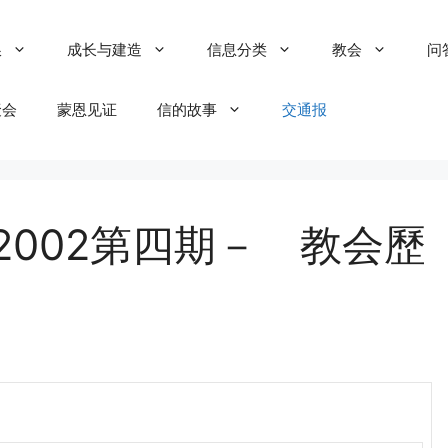
粮
成长与建造
信息分类
教会
问
聚会
蒙恩见证
信的故事
交通报
2002第四期－ 教会歷