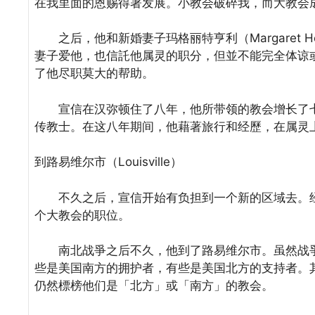
在我里面的恩赐得著发展。小教会破碎我，而大教会
之后，他和新婚妻子玛格丽特亨利（Margaret He
妻子爱他，也信託他属灵的职分，但並不能完全体谅
了他尽职莫大的帮助。
宣信在汉弥顿住了八年，他所带领的教会增长了七
传教士。在这八年期间，他藉著旅行和经歷，在属灵
到路易维尔市（Louisville）
不久之后，宣信开始有负担到一个新的区域去。经
个大教会的职位。
南北战爭之后不久，他到了路易维尔市。虽然战爭
些是美国南方的拥护者，有些是美国北方的支持者。
仍然標榜他们是「北方」或「南方」的教会。