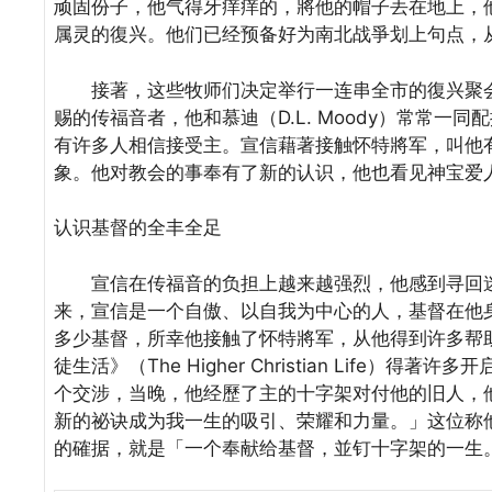
顽固份子，他气得牙痒痒的，將他的帽子丟在地上，
属灵的復兴。他们已经预备好为南北战爭划上句点，
接著，这些牧师们决定举行一连串全市的復兴聚会。丹尼尔
赐的传福音者，他和慕迪（D.L. Moody）常常
有许多人相信接受主。宣信藉著接触怀特將军，叫他
象。他对教会的事奉有了新的认识，他也看见神宝爱
认识基督的全丰全足
宣信在传福音的负担上越来越强烈，他感到寻回迷
来，宣信是一个自傲、以自我为中心的人，基督在他
多少基督，所幸他接触了怀特將军，从他得到许多帮助。他
徒生活》（The Higher Christian Lif
个交涉，当晚，他经歷了主的十字架对付他的旧人，
新的祕诀成为我一生的吸引、荣耀和力量。」这位称
的確据，就是「一个奉献给基督，並钉十字架的一生