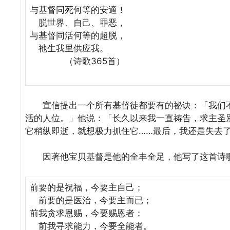
与基督同死何等的安適！
脱世界、自己、罪恶，
与基督同活何等的超脱，
祂生我里供应我。
（诗歌365首）
宣信提出一个所有基督徒都要有的祕诀：「我们不
活的人位。」他说：「长久以来我一直祷告，求主圣
它稍纵即逝，就想极力抓住它……最后，我还是失去
因著他宝贝基督是他的全丰全足，他写了这首诗
前要的是祝福，今要主自己；
前要的是医治，今要主而已；
前我贪求恩赐，今要赐恩者；
前我寻求能力，今要全能者。