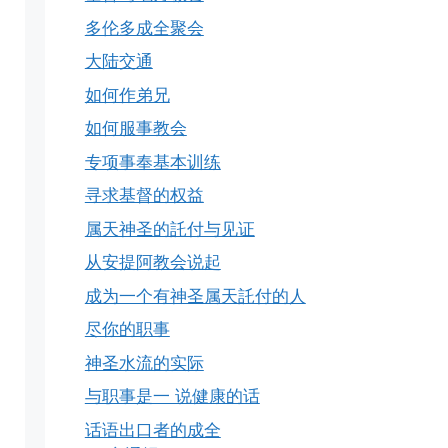
多伦多成全聚会
大陆交通
如何作弟兄
如何服事教会
专项事奉基本训练
寻求基督的权益
属天神圣的託付与见证
从安提阿教会说起
成为一个有神圣属天託付的人
尽你的职事
神圣水流的实际
与职事是一 说健康的话
话语出口者的成全