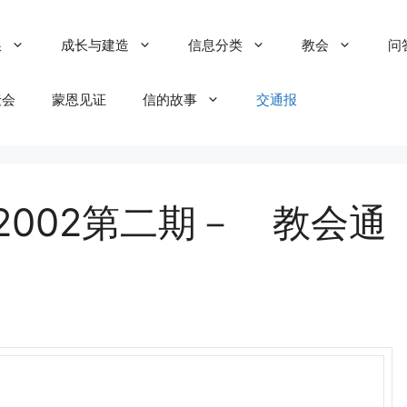
粮
成长与建造
信息分类
教会
问
聚会
蒙恩见证
信的故事
交通报
2002第二期－ 教会通