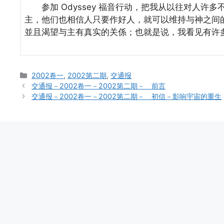
参加 Odyssey 福音行动，把我从以往对人许
主，他们也相信人只要作好人，就可以维持与神之间
並且渴望与主有真实的关係；也就是说，我看见有许多人是
Categories
2002卷一
,
2002第二期
,
交通报
交通报－2002卷一－2002第二期－ 前言
交通报－2002卷一－2002第二期－ 初信－影响宇宙的重生