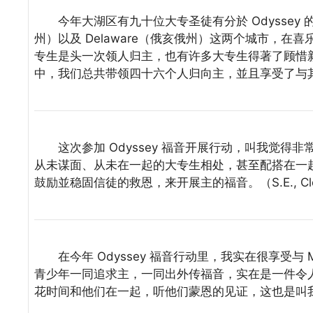
今年大湖区有九十位大专圣徒有分於 Odyssey 的福
州）以及 Delaware（俄亥俄州）这两个城市，
专生是头一次领人归主，也有许多大专生得著了顾惜
中，我们总共带领四十六个人归向主，並且享受了与其他圣徒
这次参加 Odyssey 福音开展行动，叫我觉得
从未谋面、从未在一起的大专生相处，甚至配搭在一
鼓励並稳固信徒的救恩，来开展主的福音。（S.E., Clev
在今年 Odyssey 福音行动里，我实在很享受与 M
青少年一同追求主，一同出外传福音，实在是一件令
花时间和他们在一起，听他们蒙恩的见证，这也是叫我很喜乐的