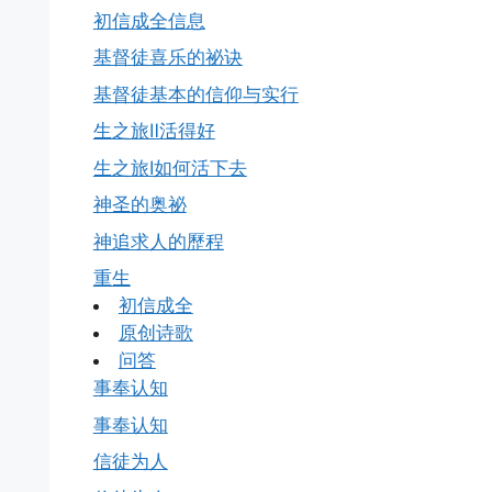
初信成全信息
基督徒喜乐的祕诀
基督徒基本的信仰与实行
生之旅Ⅱ活得好
生之旅Ⅰ如何活下去
神圣的奥祕
神追求人的歷程
重生
初信成全
原创诗歌
问答
事奉认知
事奉认知
信徒为人