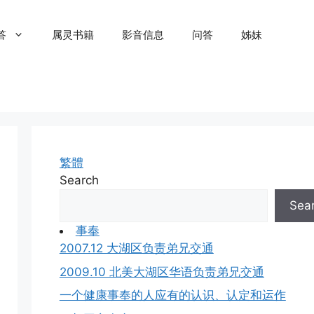
答
属灵书籍
影音信息
问答
姊妹
繁體
Search
Sea
事奉
2007.12 大湖区负责弟兄交通
2009.10 北美大湖区华语负责弟兄交通
一个健康事奉的人应有的认识、认定和运作