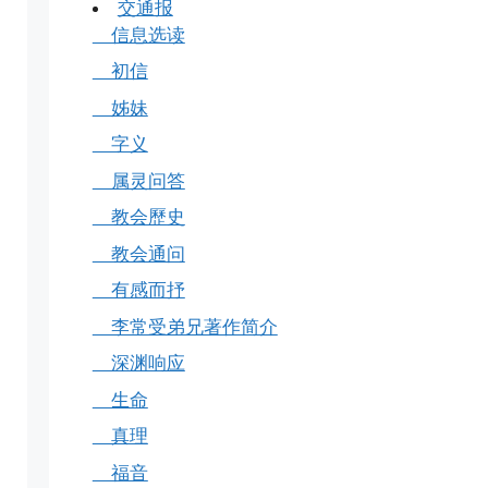
交通报
信息选读
初信
姊妹
字义
属灵问答
教会歷史
教会通问
有感而抒
李常受弟兄著作简介
深渊响应
生命
真理
福音