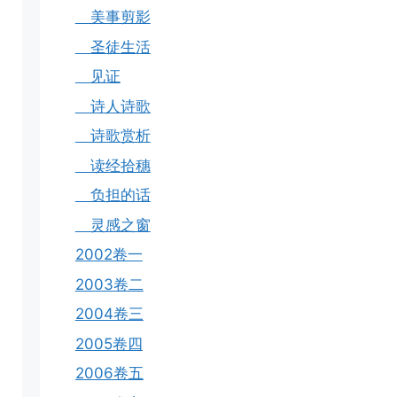
美事剪影
圣徒生活
见证
诗人诗歌
诗歌赏析
读经拾穗
负担的话
灵感之窗
2002卷一
2003卷二
2004卷三
2005卷四
2006卷五