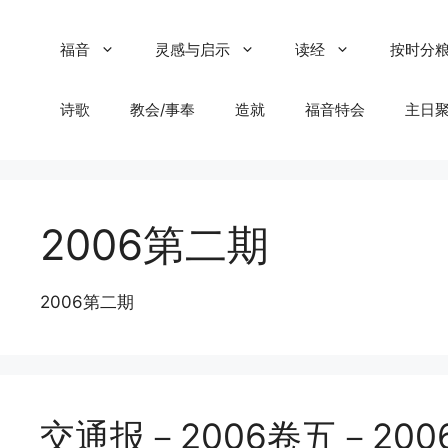
Skip
to
福音
灵感与启示
读经
按时分
content
诗歌
教会/事奉
造就
福音特会
主日
2006第二期
2006第二期
交通报－2006卷五－2006