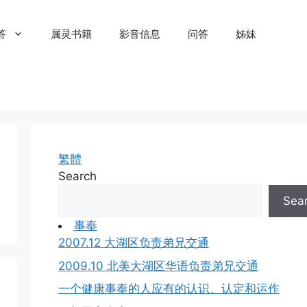
答
属灵书籍
影音信息
问答
姊妹
繁體
Search
Sea
事奉
2007.12 大湖区负责弟兄交通
2009.10 北美大湖区华语负责弟兄交通
一个健康事奉的人应有的认识、认定和运作