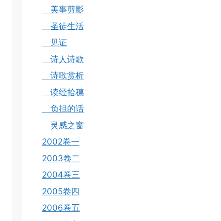
美事剪影
圣徒生活
见证
诗人诗歌
诗歌赏析
读经拾穗
负担的话
灵感之窗
2002卷一
2003卷二
2004卷三
2005卷四
2006卷五