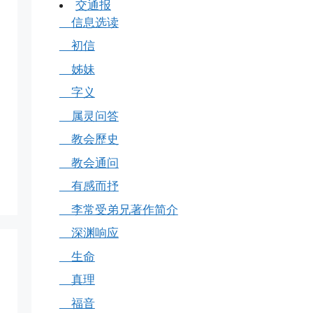
交通报
信息选读
初信
姊妹
字义
属灵问答
教会歷史
教会通问
有感而抒
李常受弟兄著作简介
深渊响应
生命
真理
福音