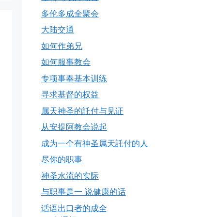
多伦多成全聚会
大陆交通
如何作弟兄
如何服事教会
专项事奉基本训练
寻求基督的权益
属天神圣的託付与见证
从安提阿教会说起
成为一个有神圣属天託付的人
尽你的职事
神圣水流的实际
与职事是一 说健康的话
话语出口者的成全