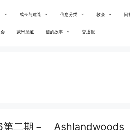
粮
成长与建造
信息分类
教会
问
聚会
蒙恩见证
信的故事
交通报
第二期－ Ashlandwoods