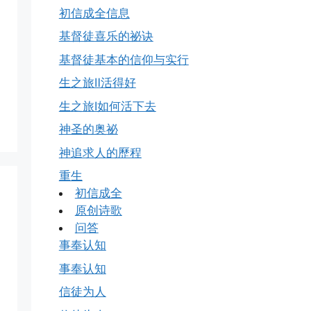
初信成全信息
基督徒喜乐的祕诀
基督徒基本的信仰与实行
生之旅Ⅱ活得好
生之旅Ⅰ如何活下去
神圣的奥祕
神追求人的歷程
重生
初信成全
原创诗歌
问答
事奉认知
事奉认知
信徒为人