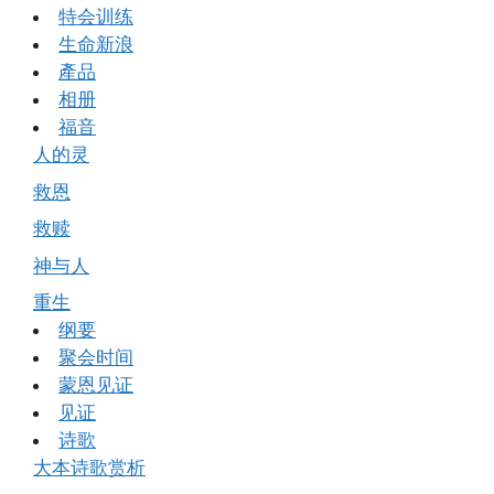
特会训练
生命新浪
產品
相册
福音
人的灵
救恩
救赎
神与人
重生
纲要
聚会时间
蒙恩见证
见证
诗歌
大本诗歌赏析