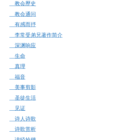
教会歷史
教会通问
有感而抒
李常受弟兄著作简介
深渊响应
生命
真理
福音
美事剪影
圣徒生活
见证
诗人诗歌
诗歌赏析
读经拾穗