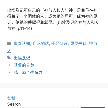
出埃及记所启示的「神与人和人与神」是着重在神
得着了一个团体的人，成为祂的居所，成为祂的见
证，使祂的荣耀得着彰显。
(
出埃及记的
神与人和人
与神, p11-14)
Categories
事奉认知
,
启示的话
,
圣经研读
,
属灵书籍
,
神与
人
Tags
出埃及记
基督的苦楚
哦，满了生命力
繁體
Search