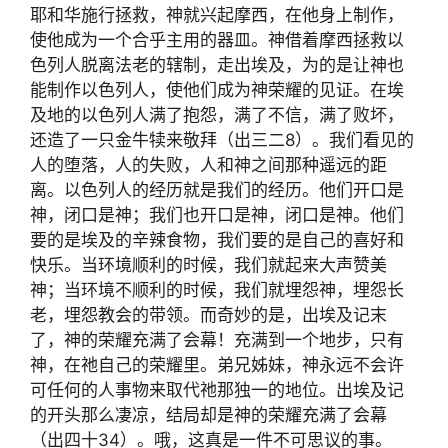
耶和华施行拯救，神就兴起摩西，在他身上制作，
使他成为一个合乎主用的器皿。神借着摩西拯救以
色列人脱离法老的辖制，走出埃及，为的是让神也
能制作以色列人，使他们成为神荣耀的见证。在埃
及地的以色列人满了抱怨，满了不信，满了败坏，
还造了一只金牛犊来敬拜（出三二
8
）。我们看见的
人的堕落，人的失败，人和神之间那种遥远的距
离。以色列人的经历就是我们的经历。他们开口是
神，闭口是神；我们也开口是神，闭口是神。他们
要的是埃及的辛辣食物，我们要的是自己的喜好和
快乐。当环境顺利的时候，我们就起来大声赞美
神；当环境不顺利的时候，我们就埋怨神，埋怨长
老，埋怨教会的带领。而奇妙的是，出埃及记末
了，神的荣耀充满了会幕！充满到一个地步，只有
神，在祂自己的荣耀里。弟兄姊妹，神永远不会许
可任何的人事物来取代祂那独一的地位。出埃及记
的开头那么凄凉，结局却是神的荣耀充满了会幕
（出四十
34
）。哦，这真是一件不可思议的事。