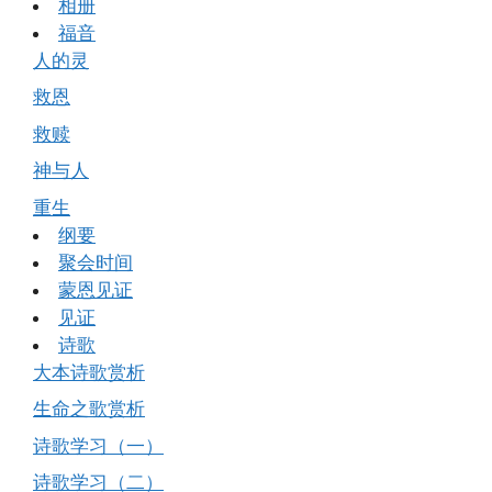
相册
福音
人的灵
救恩
救赎
神与人
重生
纲要
聚会时间
蒙恩见证
见证
诗歌
大本诗歌赏析
生命之歌赏析
诗歌学习（一）
诗歌学习（二）