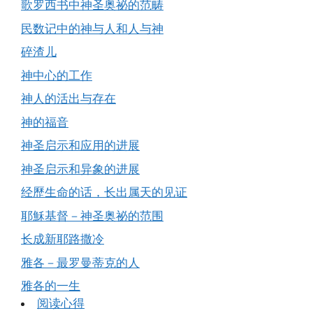
歌罗西书中神圣奥祕的范畴
民数记中的神与人和人与神
碎渣儿
神中心的工作
神人的活出与存在
神的福音
神圣启示和应用的进展
神圣启示和异象的进展
经歷生命的话，长出属天的见证
耶穌基督－神圣奥祕的范围
长成新耶路撒冷
雅各－最罗曼蒂克的人
雅各的一生
阅读心得