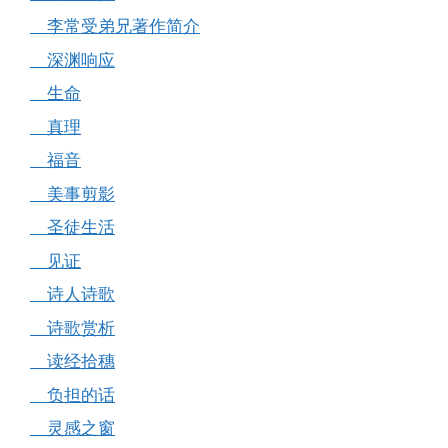
李常受弟兄著作简介
深渊响应
生命
真理
福音
美事剪影
圣徒生活
见证
诗人诗歌
诗歌赏析
读经拾穗
负担的话
灵感之窗