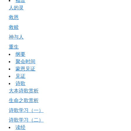
福音
人的灵
救恩
救赎
神与人
重生
纲要
聚会时间
蒙恩见证
见证
诗歌
大本诗歌赏析
生命之歌赏析
诗歌学习（一）
诗歌学习（二）
读经