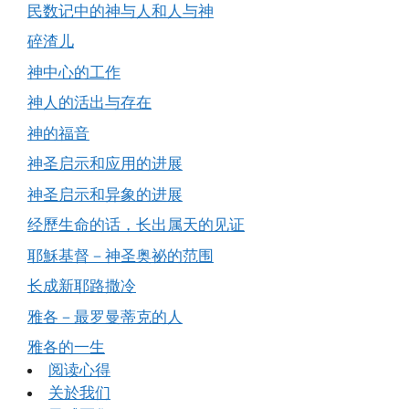
民数记中的神与人和人与神
碎渣儿
神中心的工作
神人的活出与存在
神的福音
神圣启示和应用的进展
神圣启示和异象的进展
经歷生命的话，长出属天的见证
耶穌基督－神圣奥祕的范围
长成新耶路撒冷
雅各－最罗曼蒂克的人
雅各的一生
阅读心得
关於我们