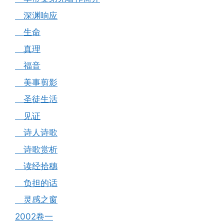
深渊响应
生命
真理
福音
美事剪影
圣徒生活
见证
诗人诗歌
诗歌赏析
读经拾穗
负担的话
灵感之窗
2002卷一