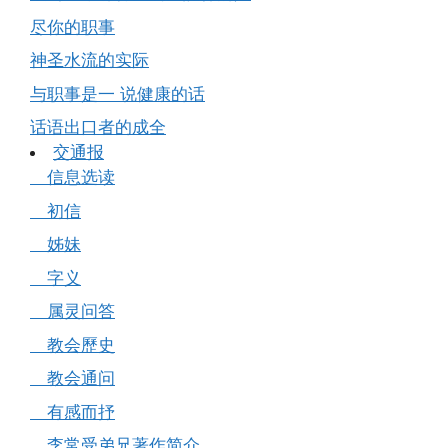
尽你的职事
神圣水流的实际
与职事是一 说健康的话
话语出口者的成全
交通报
信息选读
初信
姊妹
字义
属灵问答
教会歷史
教会通问
有感而抒
李常受弟兄著作简介