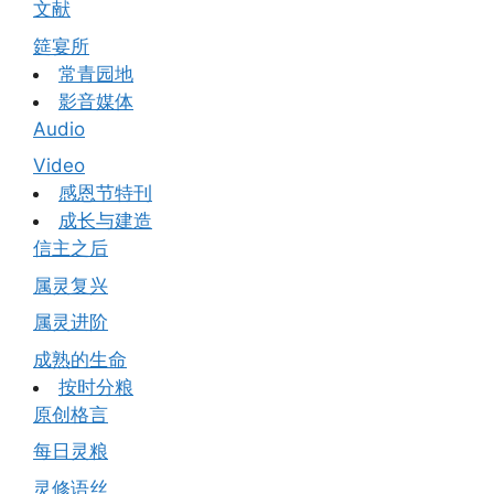
文献
筵宴所
常青园地
影音媒体
Audio
Video
感恩节特刊
成长与建造
信主之后
属灵复兴
属灵进阶
成熟的生命
按时分粮
原创格言
每日灵粮
灵修语丝