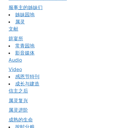
服事主的姊妹们
姊妹园地
属灵
文献
筵宴所
常青园地
影音媒体
Audio
Video
感恩节特刊
成长与建造
信主之后
属灵复兴
属灵进阶
成熟的生命
按时分粮