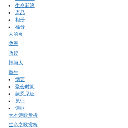
生命新浪
產品
相册
福音
人的灵
救恩
救赎
神与人
重生
纲要
聚会时间
蒙恩见证
见证
诗歌
大本诗歌赏析
生命之歌赏析