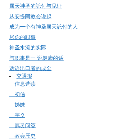
属天神圣的託付与见证
从安提阿教会说起
成为一个有神圣属天託付的人
尽你的职事
神圣水流的实际
与职事是一 说健康的话
话语出口者的成全
交通报
信息选读
初信
姊妹
字义
属灵问答
教会歷史