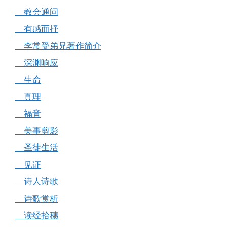
教会通问
有感而抒
李常受弟兄著作简介
深渊响应
生命
真理
福音
美事剪影
圣徒生活
见证
诗人诗歌
诗歌赏析
读经拾穗