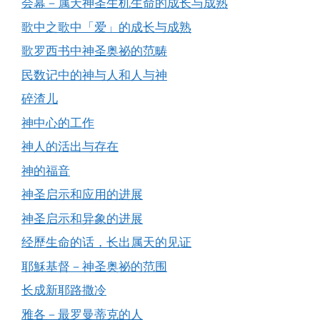
会幕－属天神圣生机生命的成长与成熟
歌中之歌中「爱」的成长与成熟
歌罗西书中神圣奥祕的范畴
民数记中的神与人和人与神
碎渣儿
神中心的工作
神人的活出与存在
神的福音
神圣启示和应用的进展
神圣启示和异象的进展
经歷生命的话，长出属天的见证
耶穌基督－神圣奥祕的范围
长成新耶路撒冷
雅各－最罗曼蒂克的人