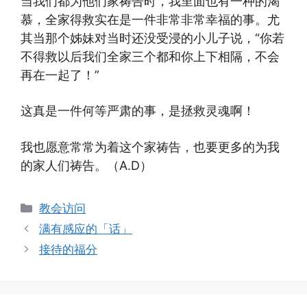
当我们都为他们家祷告时，我里面也有一种的渴
慕，全家得救实在是一
件非常非常幸福的事。尤
其当那个姊妹对当时还没受浸的小儿子说，“你若
不得救以后我们全家三个都和你上下相隔，不会
再在一起了！”
这真是一件何等严肃的事，是拯救灵魂啊！
我也愿意常常为着这个家祷告，也要更多的为我
的家人们祷告。（A.D）
Categories
教会访问
满有感应的「话」
接待的福分