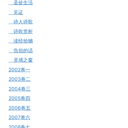
圣徒生活
见证
诗人诗歌
诗歌赏析
读经拾穗
负担的话
灵感之窗
2002卷一
2003卷二
2004卷三
2005卷四
2006卷五
2007卷六
2008卷七