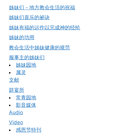
姊妹们－地方教会生活的祝福
姊妹们喜乐的祕诀
姊妹有福的运作以完成神的经纶
姊妹的功用
教会生活中姊妹健康的规范
服事主的姊妹们
姊妹园地
属灵
文献
筵宴所
常青园地
影音媒体
Audio
Video
感恩节特刊