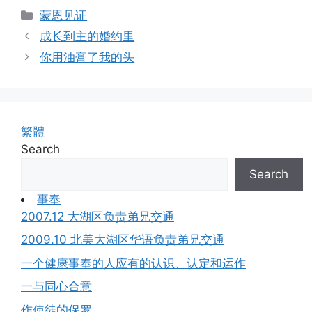
Categories
蒙恩见证
成长到主的婚约里
你用油膏了我的头
繁體
Search
Search
事奉
2007.12 大湖区负责弟兄交通
2009.10 北美大湖区华语负责弟兄交通
一个健康事奉的人应有的认识、认定和运作
一与同心合意
作使徒的保罗