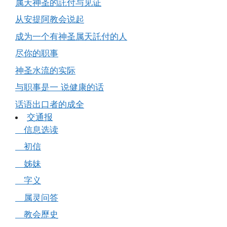
属天神圣的託付与见证
从安提阿教会说起
成为一个有神圣属天託付的人
尽你的职事
神圣水流的实际
与职事是一 说健康的话
话语出口者的成全
交通报
信息选读
初信
姊妹
字义
属灵问答
教会歷史