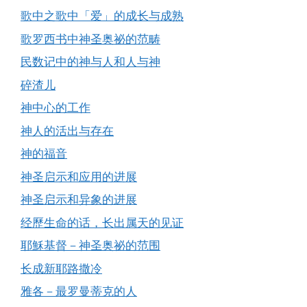
歌中之歌中「爱」的成长与成熟
歌罗西书中神圣奥祕的范畴
民数记中的神与人和人与神
碎渣儿
神中心的工作
神人的活出与存在
神的福音
神圣启示和应用的进展
神圣启示和异象的进展
经歷生命的话，长出属天的见证
耶穌基督－神圣奥祕的范围
长成新耶路撒冷
雅各－最罗曼蒂克的人