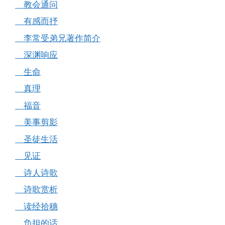
教会通问
有感而抒
李常受弟兄著作简介
深渊响应
生命
真理
福音
美事剪影
圣徒生活
见证
诗人诗歌
诗歌赏析
读经拾穗
负担的话