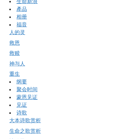
生命新浪
產品
相册
福音
人的灵
救恩
救赎
神与人
重生
纲要
聚会时间
蒙恩见证
见证
诗歌
大本诗歌赏析
生命之歌赏析