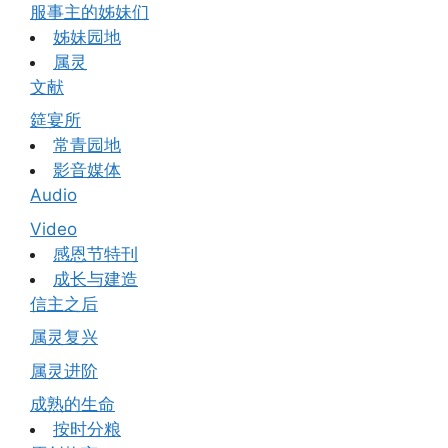
服事主的姊妹们
姊妹园地
属灵
文献
筵宴所
常青园地
影音媒体
Audio
Video
感恩节特刊
成长与建造
信主之后
属灵复兴
属灵进阶
成熟的生命
按时分粮