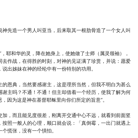
说神先造一个男人叫亚当，后来取其一根肋骨造了一个女人叫
。
”，耶和华的灵，降在她身上，使她做了士师（属灵领袖），
同去作战，在得胜的时刻，对神的见证满了珍赏，并说：愿爱
，说出姊妹在神的经纶中有一份特别的功用。
主的恩典，当然要感谢主，这是理所当然，但我不明白为甚么
感谢主吗？不通！不通！但主却借着一个经历，使我了解为何
谢恩，因为这是神在基督耶稣里向你们所定的旨意”。
交加，而且能见度很差，刚离开交通中心不远，就看到前面竖
，按照一般人的心理，顺口就会说：「真倒霉，一出门就遇上
一个慌张，没有一个惧怕。