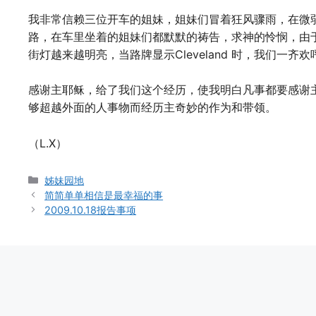
我非常信赖三位开车的姐妹，姐妹们冒着狂风骤雨，在微
路，在车里坐着的姐妹们都默默的祷告，求神的怜悯，由
街灯越来越明亮，当路牌显示Cleveland 时，我们一齐欢
感谢主耶稣，给了我们这个经历，使我明白凡事都要感谢
够超越外面的人事物而经历主奇妙的作为和带领。
（L.X）
Categories
姊妹园地
简简单单相信是最幸福的事
2009.10.18报告事项