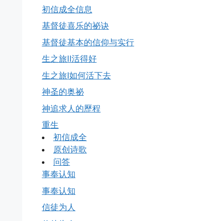
初信成全信息
基督徒喜乐的祕诀
基督徒基本的信仰与实行
生之旅Ⅱ活得好
生之旅Ⅰ如何活下去
神圣的奥祕
神追求人的歷程
重生
初信成全
原创诗歌
问答
事奉认知
事奉认知
信徒为人