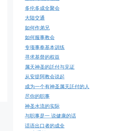
多伦多成全聚会
大陆交通
如何作弟兄
如何服事教会
专项事奉基本训练
寻求基督的权益
属天神圣的託付与见证
从安提阿教会说起
成为一个有神圣属天託付的人
尽你的职事
神圣水流的实际
与职事是一 说健康的话
话语出口者的成全