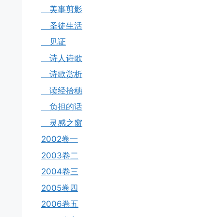
美事剪影
圣徒生活
见证
诗人诗歌
诗歌赏析
读经拾穗
负担的话
灵感之窗
2002卷一
2003卷二
2004卷三
2005卷四
2006卷五