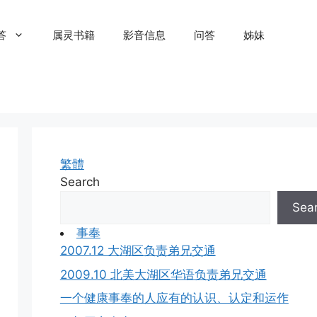
答
属灵书籍
影音信息
问答
姊妹
繁體
Search
Sea
事奉
2007.12 大湖区负责弟兄交通
2009.10 北美大湖区华语负责弟兄交通
一个健康事奉的人应有的认识、认定和运作