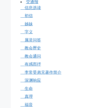
交通报
信息选读
初信
姊妹
字义
属灵问答
教会歷史
教会通问
有感而抒
李常受弟兄著作简介
深渊响应
生命
真理
福音