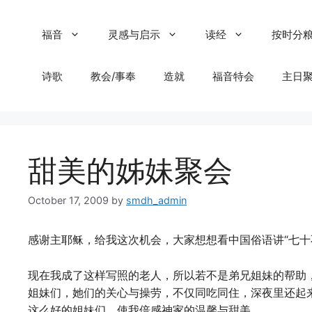
Skip
to
福音
灵感与启示
读经
按时分
content
诗歌
教会/事奉
造就
福音特会
主日
甜美的姊妹聚会
October 17, 2009
by
smdh_admin
感谢主耶稣，给我这次机会，大家想想看中国俗语讲“七十
现在我成了这样写照的老人，所以若不是弟兄姐妹的帮助
姐妹们，她们的关心与操劳，不仅同吃同住，深夜里还起
这么好的姐妹们，使我倍感神家的温馨与甜美。