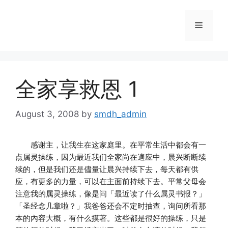
Skip
to
Menu
content
全家享救恩 1
August 3, 2008
by
smdh_admin
感谢主，让我生在这家庭里。在平常生活中都会有一
点属灵操练，因为最近我们全家尚在適应中，晨兴断断续
续的，但是我们还是儘量让晨兴持续下去，每天都有供
应，有更多的力量，可以在主面前持续下去。平常父母会
注意我的属灵操练，像是问「最近读了什么属灵书报？」
「圣经念几章啦？」我爸爸还会不定时抽查，询问所看那
本的內容大概，有什么摸著。这些都是很好的操练，只是