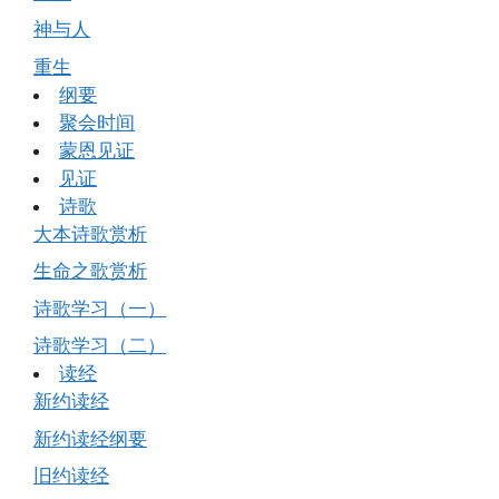
神与人
重生
纲要
聚会时间
蒙恩见证
见证
诗歌
大本诗歌赏析
生命之歌赏析
诗歌学习（一）
诗歌学习（二）
读经
新约读经
新约读经纲要
旧约读经