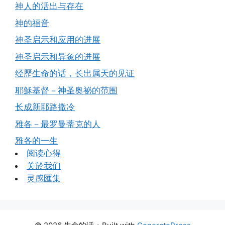
神人的活出与存在
神的福音
神圣启示和应用的进展
神圣启示和异象的进展
经歷生命的话，长出属天的见证
耶穌基督－神圣奥祕的范围
长成新耶路撒冷
雅各－最罗曼蒂克的人
雅各的一生
阅读心得
关於我们
灵感匯集