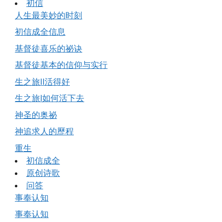
初信
人生最美妙的时刻
初信成全信息
基督徒喜乐的祕诀
基督徒基本的信仰与实行
生之旅Ⅱ活得好
生之旅Ⅰ如何活下去
神圣的奥祕
神追求人的歷程
重生
初信成全
原创诗歌
问答
事奉认知
事奉认知