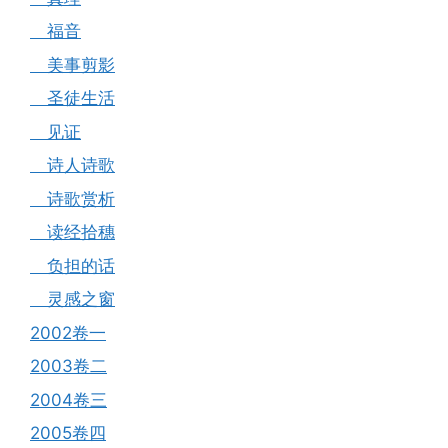
福音
美事剪影
圣徒生活
见证
诗人诗歌
诗歌赏析
读经拾穗
负担的话
灵感之窗
2002卷一
2003卷二
2004卷三
2005卷四