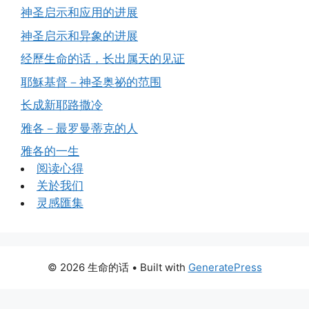
神圣启示和应用的进展
神圣启示和异象的进展
经歷生命的话，长出属天的见证
耶穌基督－神圣奥祕的范围
长成新耶路撒冷
雅各－最罗曼蒂克的人
雅各的一生
阅读心得
关於我们
灵感匯集
© 2026 生命的话
• Built with
GeneratePress